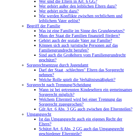
Wer sind die Eltern in Art. 6 GG?
Wer gehört außer den leiblichen Eltern dazu?
Wer gehört nicht dazu?
Wie werden Konflikte zwischen rechtlichem und
leiblichem Vater gelöst?
Begriff der Familie
Was ist eine Familie im Sinne des Grundgesetzes?
Muss der Staat die Familien finanziell fördern?
Gehört auch der soziale Vater zur Familie?
Können sich auch juristische Personen auf das
Familiengrundrecht berufen?
Sind auch die Großeltern vom Familiengrundrecht
geschützt?
Sorgerechtsentzug durch Jugendamt
Darf der Staat „schlechten“ Eltern das Sorgerecht
nehmen?
Welche Rolle spielt die Verhältnismäßigkeit?
Sorgerecht nach Trennung/Scheidung
Wann ist bei getrennten Kindeseltern ein gemeinsames
Sorgerecht möglich?
Welchem Elternteil wird bei einer Trennung das
Sorgerecht zugesprochen?
Gilt Art. 6 Abs. 3 GG auch zwischen den Elternteilen?
Umgangsrecht
Ist das Umgangsrecht auch ein eigenes Recht der
Eltern?
Schützt Art. 6 Abs. 2 GG auch das Umgangsrecht
geschiedener Elternteile?