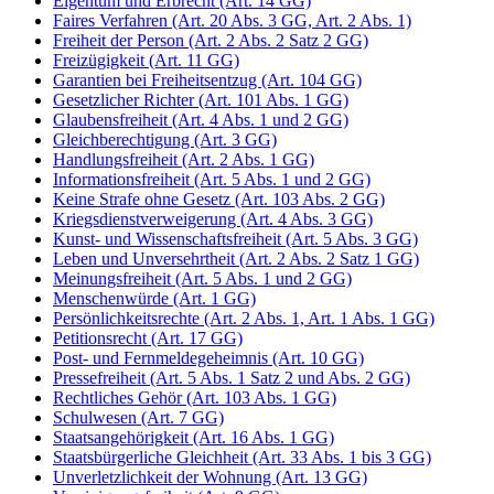
Eigentum und Erbrecht (Art. 14 GG)
Faires Verfahren (Art. 20 Abs. 3 GG, Art. 2 Abs. 1)
Freiheit der Person (Art. 2 Abs. 2 Satz 2 GG)
Freizügigkeit (Art. 11 GG)
Garantien bei Freiheitsentzug (Art. 104 GG)
Gesetzlicher Richter (Art. 101 Abs. 1 GG)
Glaubensfreiheit (Art. 4 Abs. 1 und 2 GG)
Gleichberechtigung (Art. 3 GG)
Handlungsfreiheit (Art. 2 Abs. 1 GG)
Informationsfreiheit (Art. 5 Abs. 1 und 2 GG)
Keine Strafe ohne Gesetz (Art. 103 Abs. 2 GG)
Kriegsdienstverweigerung (Art. 4 Abs. 3 GG)
Kunst- und Wissenschaftsfreiheit (Art. 5 Abs. 3 GG)
Leben und Unversehrtheit (Art. 2 Abs. 2 Satz 1 GG)
Meinungsfreiheit (Art. 5 Abs. 1 und 2 GG)
Menschenwürde (Art. 1 GG)
Persönlichkeitsrechte (Art. 2 Abs. 1, Art. 1 Abs. 1 GG)
Petitionsrecht (Art. 17 GG)
Post- und Fernmeldegeheimnis (Art. 10 GG)
Pressefreiheit (Art. 5 Abs. 1 Satz 2 und Abs. 2 GG)
Rechtliches Gehör (Art. 103 Abs. 1 GG)
Schulwesen (Art. 7 GG)
Staatsangehörigkeit (Art. 16 Abs. 1 GG)
Staatsbürgerliche Gleichheit (Art. 33 Abs. 1 bis 3 GG)
Unverletzlichkeit der Wohnung (Art. 13 GG)